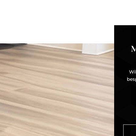
Wi
bes