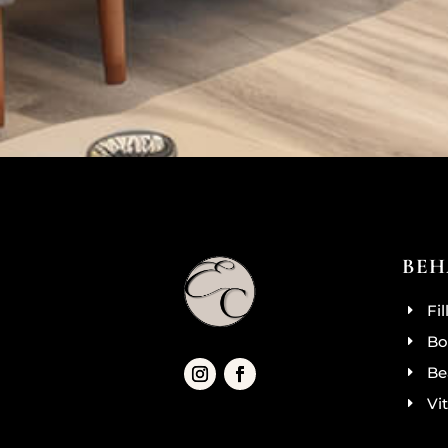
BEH
Fi
Bo
Be
Vi