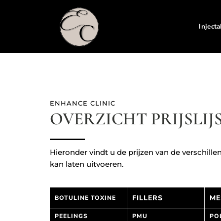
Inject
ENHANCE CLINIC
OVERZICHT PRIJSLIJ
Hieronder vindt u de prijzen van de verschill
kan laten uitvoeren.
FILLERS
ME
BOTULINE TOXINE
PEELINGS
PMU
PO