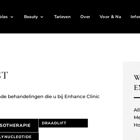
ables
Beauty
Tarieven
Over
Voor & Na
Info
ST
W
E
ende behandelingen die u bij Enhance Clinic
Al
Me
DRAADLIFT
Ho
SOTHERAPIE
LYNUCLEOTIDE