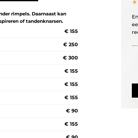
☆
inder rimpels. Daarnaast kan
En
spireren of tandenknarsen.
ee
€ 155
re
€ 250
€ 300
€ 155
€ 155
€ 155
€ 90
€ 155
€ 90