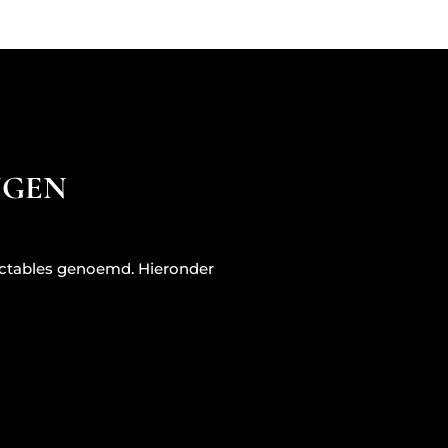
NGEN
njectables genoemd. Hieronder