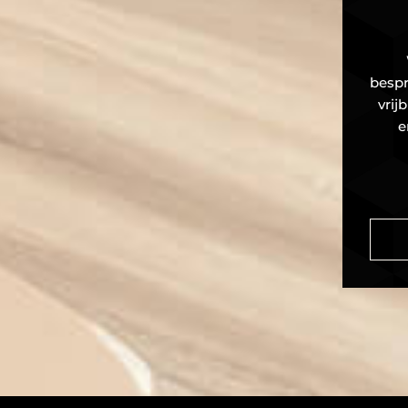
bespr
vrij
e