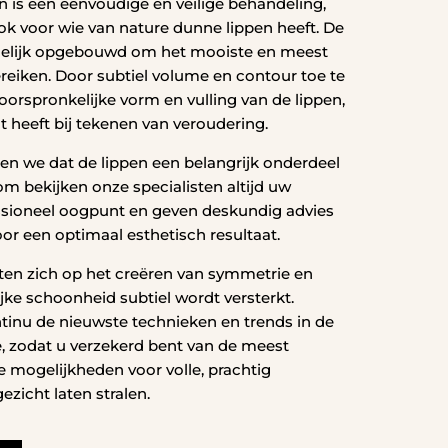
n is een eenvoudige en veilige behandeling,
ok voor wie van nature dunne lippen heeft. De
delijk opgebouwd om het mooiste en meest
bereiken. Door subtiel volume en contour toe te
oorspronkelijke vorm en vulling van de lippen,
ct heeft bij tekenen van veroudering.
pen we dat de lippen een belangrijk onderdeel
om bekijken onze specialisten altijd uw
ssioneel oogpunt en geven deskundig advies
or een optimaal esthetisch resultaat.
ten zich op het creëren van symmetrie en
ijke schoonheid subtiel wordt versterkt.
inu de nieuwste technieken en trends in de
, zodat u verzekerd bent van de meest
e mogelijkheden voor volle, prachtig
zicht laten stralen.