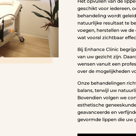
Het opvullen van de lippe
geschikt voor iedereen, o
behandeling wordt gelei
natuurlijke resultaat te 
voegen, herstellen we de 
wat vooral zichtbaar effe
Bij Enhance Clinic begrij
van uw gezicht zijn. Daar
wensen vanuit een profe
over de mogelijkheden vo
Onze behandelingen rich
balans, terwijl uw natuurl
Bovendien volgen we cont
esthetische geneeskunde
geavanceerde en verfijnd
gevormde lippen die uw ge