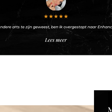
★
★
★
★
★
andere arts te zijn geweest, ben ik overgestapt naar Enhance
Lees meer